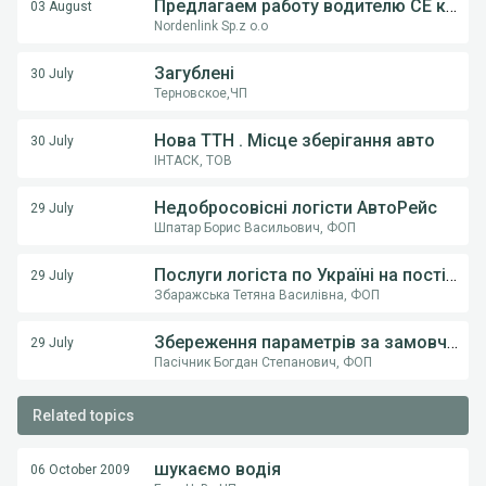
Предлагаем работу водителю СE категории на грузовом автовозе
03 August
Nordenlink Sp.z o.o
Загублені
30 July
Терновское,ЧП
Нова ТТН . Місце зберігання авто
30 July
ІНТАСК, ТОВ
Недобросовісні логісти АвтоРейс
29 July
Шпатар Борис Васильович, ФОП
Послуги логіста по Україні на постійній основі .
29 July
Збаражська Тетяна Василівна, ФОП
Збереження параметрів за замовчуванням (тип транспорту) у пошуку вантажів
29 July
Пасічник Богдан Степанович, ФОП
Related topics
шукаємо водія
06 October 2009