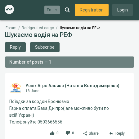
Registration
Login
En
Forum
/
Refrigerated cargo
/
Шукаємо водія на РЕФ
Шукаємо водія на РЕФ
Reply
Subscribe
Number of posts — 1
Успіх Агро Альянс (Наталія Володимирівна)
18 June
Поїздки за кордон.Бронюємо.
Гарна оплата.База Дніпро( але можливо бути по
всій Україні)
Телефонуйте 0503666556
0
0
Share
Reply