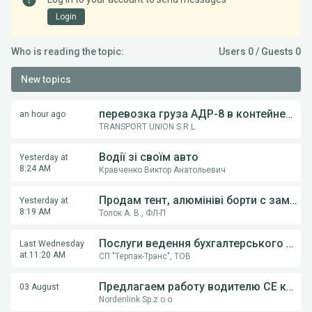
Login
Who is reading the topic:
Users 0 / Guests 0
New topics
перевозка груза АДР-8 в контейнерах из Румынии в Украину
an hour ago
TRANSPORT UNION S.R.L.
Водії зі своїм авто
Yesterday at
8:24 AM
Кравченко Виктор Анатольевич
Продам тент, алюмініві борти с замками, на напівпричіпи KOGEL, Krona.
Yesterday at
8:19 AM
Толок А. В., ФЛ-П
Послуги ведення бухгалтерського обліку ФОП,ТОВ
Last Wednesday
at 11:20 AM
СП "Терпак-Транс", ТОВ
Предлагаем работу водителю СE категории на грузовом автовозе
03 August
Nordenlink Sp.z o.o