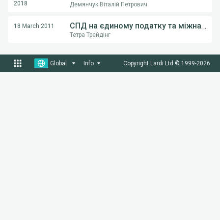
2018
Демянчук Віталій Петрович
СПД на єдиному податку та міжнародні перевезення
18 March 2011
Тетра Трейдінг
Global
Info
Copyright Lardi Ltd © 1999-
2026