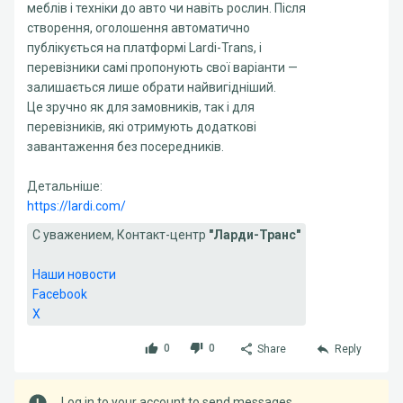
меблів і техніки до авто чи навіть рослин. Після
створення, оголошення автоматично
публікується на платформі Lardi-Trans, і
перевізники самі пропонують свої варіанти —
залишається лише обрати найвигідніший.
Це зручно як для замовників, так і для
перевізників, які отримують додаткові
завантаження без посередників.
Детальніше:
https://lardi.com/
С уважением, Контакт-центр
"Ларди-Транс"
Наши новости
Facebook
X
0
0
Share
Reply
Log in to your account to send messages