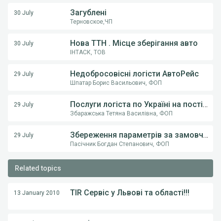
Загублені
30 July
Терновское,ЧП
Нова ТТН . Місце зберігання авто
30 July
ІНТАСК, ТОВ
Недобросовісні логісти АвтоРейс
29 July
Шпатар Борис Васильович, ФОП
Послуги логіста по Україні на постійній основі .
29 July
Збаражська Тетяна Василівна, ФОП
Збереження параметрів за замовчуванням (тип транспорту) у пошуку вантажів
29 July
Пасічник Богдан Степанович, ФОП
Related topics
TIR Сервіс у Львові та області!!!
13 January 2010