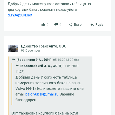
Добрый день, может у кого осталась таблица на
два круглых бака ,пришлите пожалуйста
dun94@ukr.net
0
0
Share
Reply
Единство ТрансАвто, ООО
06 December
(
Бердников Э.А., ФЛ-П
, 05.10.2013 00:06):
(
Белолюбский И. А., ФО-П
, 01.05.2009
11:27):
Добрый день.У кого есть таблица
измерения топливного бака на ав-ль
Volvo FH-12.Если можете,вышлите мне
email
belolyubski@mail.ru
Зарание
благодарен.
Вот тарировка круглого бака на 625л