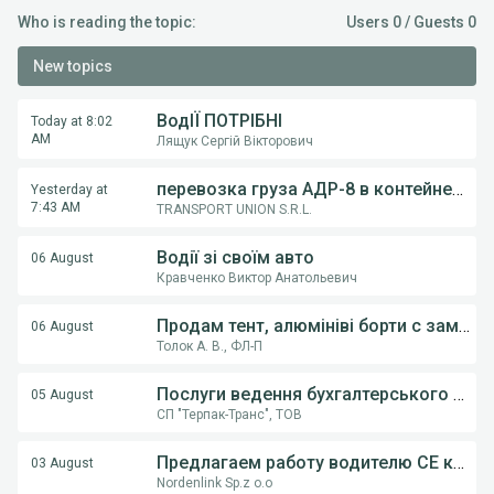
Who is reading the topic:
Users 0 / Guests 0
New topics
ВодІЇ ПОТРІБНІ
Today at 8:02
AM
Лящук Сергій Вікторович
перевозка груза АДР-8 в контейнерах из Румынии в Украину
Yesterday at
7:43 AM
TRANSPORT UNION S.R.L.
Водії зі своїм авто
06 August
Кравченко Виктор Анатольевич
Продам тент, алюмініві борти с замками, на напівпричіпи KOGEL, Krona.
06 August
Толок А. В., ФЛ-П
Послуги ведення бухгалтерського обліку ФОП,ТОВ
05 August
СП "Терпак-Транс", ТОВ
Предлагаем работу водителю СE категории на грузовом автовозе
03 August
Nordenlink Sp.z o.o