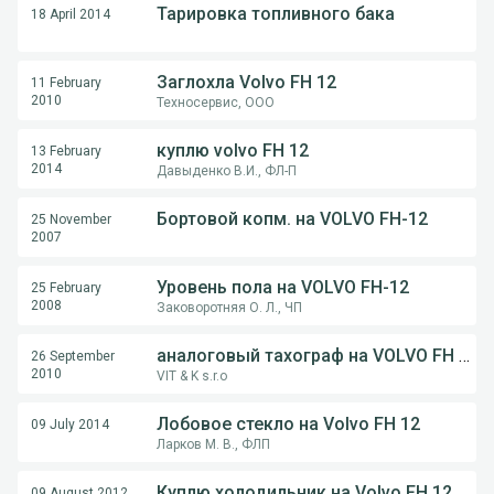
Тарировка топливного бака
18 April 2014
Заглохла Volvo FH 12
11 February
2010
Техносервис, ООО
куплю volvo FH 12
13 February
2014
Давыденко В.И., ФЛ-П
Бортовой копм. на VOLVO FH-12
25 November
2007
Уровень пола на VOLVO FH-12
25 February
2008
Заковоротняя О. Л., ЧП
аналоговый тахограф на VOLVO FH 12
26 September
2010
VIT & K s.r.o
Лобовое стекло на Volvo FH 12
09 July 2014
Ларков М. В., ФЛП
Куплю холодильник на Volvo FH 12
09 August 2012