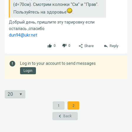
(d=70см). Смотрим колонки "См" и "Прав".
Пользуйтесь на здоровье
.
Добрый день, пришлите эту тарировку если
осталась ,спасибо
dun94@ukr.net
0
0
Share
Reply
Log in to your account to send messages
Login
1
2
Back