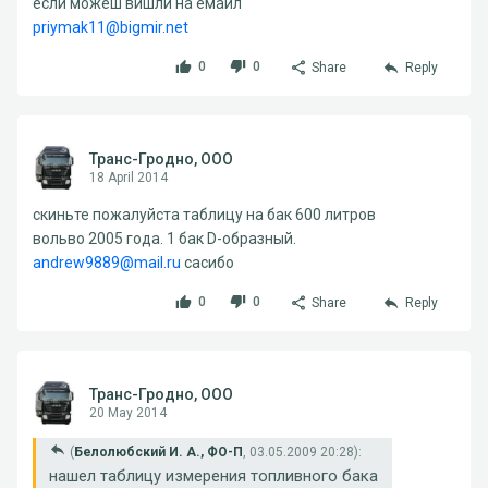
если можеш вишли на емаил
priymak11@bigmir.net
0
0
Share
Reply
Транс-Гродно, ООО
18 April 2014
скиньте пожалуйста таблицу на бак 600 литров
вольво 2005 года. 1 бак D-образный.
andrew9889@mail.ru
сасибо
0
0
Share
Reply
Транс-Гродно, ООО
20 May 2014
(
Белолюбский И. А., ФО-П
, 03.05.2009 20:28):
нашел таблицу измерения топливного бака