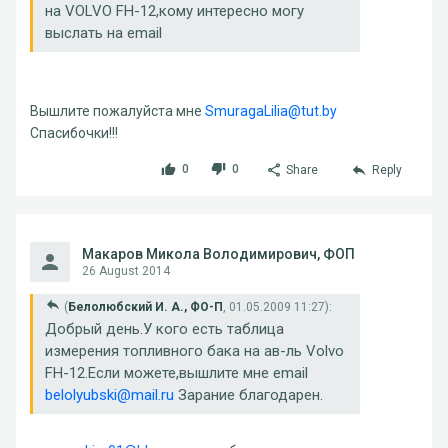
на VOLVO FH-12,кому интересно могу
выслать на email
Вышлите пожалуйста мне
SmuragaLilia@tut.by
Спасибочки!!!
0
0
Share
Reply
Макаров Микола Володимирович, ФОП
26 August 2014
(
Белолюбский И. А., ФО-П
, 01.05.2009 11:27):
Добрый день.У кого есть таблица
измерения топливного бака на ав-ль Volvo
FH-12.Если можете,вышлите мне email
belolyubski@mail.ru
Зарание благодарен.