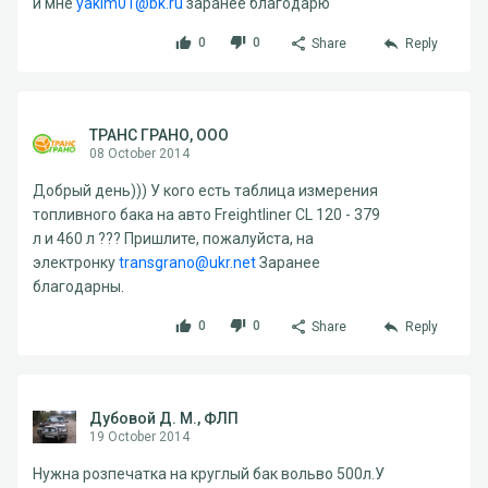
и мне
yakim01@bk.ru
заранее благодарю
0
0
Share
Reply
ТРАНС ГРАНО, ООО
08 October 2014
Добрый день))) У кого есть таблица измерения
топливного бака на авто Freightliner CL 120 - 379
л и 460 л ??? Пришлите, пожалуйста, на
электронку
transgrano@ukr.net
Заранее
благодарны.
0
0
Share
Reply
Дубовой Д. М., ФЛП
19 October 2014
Нужна розпечатка на круглый бак вольво 500л.У