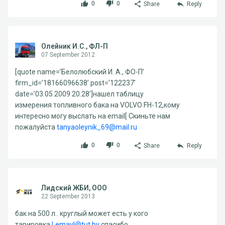
0
0
Share
Reply
Олейник И.С., ФЛ-П
07 September 2012
[quote name=’Белолюбский И. А., ФО-П’
firm_id=’18166096638’ post=’122237’
date=’03.05.2009 20:28’]нашел таблицу
измерения топливного бака на VOLVO FH-12,кому
интересно могу выслать на email[ Скиньте нам
пожалуйста
tanyaoleynik_69@mail.ru
0
0
Share
Reply
Лидский ЖБИ, ООО
22 September 2013
бак на 500 л.. круглый может есть у кого
тарировка
Lemavl@tut.by
спасибо