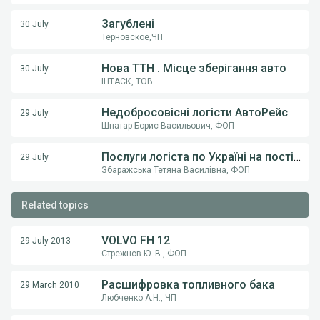
Загублені
30 July
Терновское,ЧП
Нова ТТН . Місце зберігання авто
30 July
ІНТАСК, ТОВ
Недобросовісні логісти АвтоРейс
29 July
Шпатар Борис Васильович, ФОП
Послуги логіста по Україні на постійній основі .
29 July
Збаражська Тетяна Василівна, ФОП
Related topics
VOLVO FH 12
29 July 2013
Стрежнєв Ю. В., ФОП
Расшифровка топливного бака
29 March 2010
Любченко А.Н., ЧП