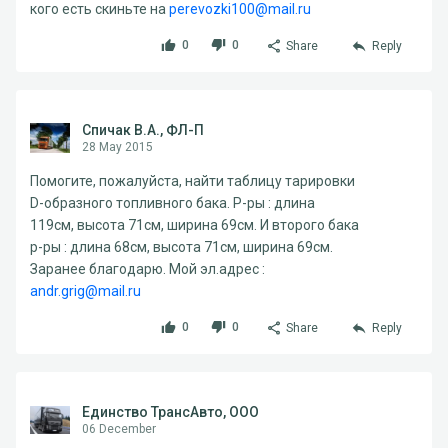
кого есть скиньте на
perevozki100@mail.ru
0
0
Share
Reply
Спичак В.А., ФЛ-П
28 May 2015
Помогите, пожалуйста, найти таблицу тарировки
D-образного топливного бака. Р-ры : длина
119см, высота 71см, ширина 69см. И второго бака
р-ры : длина 68см, высота 71см, ширина 69см.
Заранее благодарю. Мой эл.адрес :
andr.grig@mail.ru
0
0
Share
Reply
Единство ТрансАвто, ООО
06 December