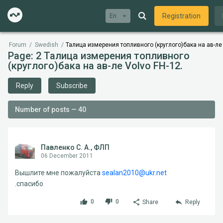
Registration
En
Forum
/
Swedish
/
Талица измерения топливного (круглого)бака на ав-ле 
Page: 2 Талица измерения топливного
(круглого)бака на ав-ле Volvo FH-12.
Reply
Subscribe
Number of posts — 40
Павленко С. А., ФЛП
06 December 2011
Вышлите мне пожалуйста
sealan2010@ukr.net
.спасибо
0
0
Share
Reply