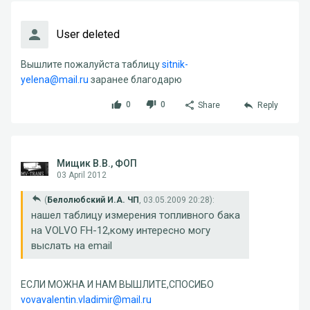
User deleted
Вышлите пожалуйста таблицу
sitnik-
yelena@mail.ru
заранее благодарю
0
0
Share
Reply
Мищик В.В., ФОП
03 April 2012
(
Белолюбский И.А. ЧП
, 03.05.2009 20:28):
нашел таблицу измерения топливного бака
на VOLVO FH-12,кому интересно могу
выслать на email
ЕСЛИ МОЖНА И НАМ ВЫШЛИТЕ,СПОСИБО
vovavalentin.vladimir@mail.ru