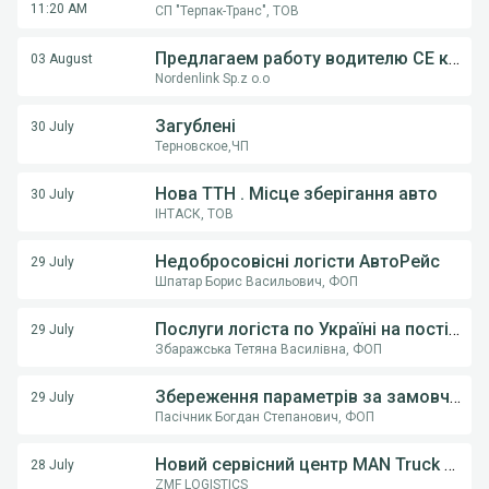
11:20 AM
СП "Терпак-Транс", ТОВ
Предлагаем работу водителю СE категории на грузовом автовозе
03 August
Nordenlink Sp.z o.o
Загублені
30 July
Терновское,ЧП
Нова ТТН . Місце зберігання авто
30 July
ІНТАСК, ТОВ
Недобросовісні логісти АвтоРейс
29 July
Шпатар Борис Васильович, ФОП
Послуги логіста по Україні на постійній основі .
29 July
Збаражська Тетяна Василівна, ФОП
Збереження параметрів за замовчуванням (тип транспорту) у пошуку вантажів
29 July
Пасічник Богдан Степанович, ФОП
Новий сервісний центр MAN Truck & Bus у Вінниці! ТОВ «Вест Тракс» — офіційний дилер MAN в Україні
28 July
ZMF LOGISTICS