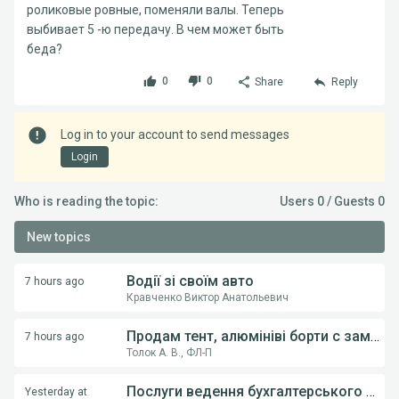
роликовые ровные, поменяли валы. Теперь
выбивает 5 -ю передачу. В чем может быть
беда?
0
0
Share
Reply
Log in to your account to send messages
Login
Who is reading the topic:
Users 0 / Guests 0
New topics
Водії зі своїм авто
7 hours ago
Кравченко Виктор Анатольевич
Продам тент, алюмініві борти с замками, на напівпричіпи KOGEL, Krona.
7 hours ago
Толок А. В., ФЛ-П
Послуги ведення бухгалтерського обліку ФОП,ТОВ
Yesterday at