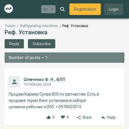
Registration
Login
En
Forum
/
Refrigerating machines
/
Реф. Установка
Реф. Установка
Reply
Subscribe
Number of posts — 1
Шевченко Ф. Н., ФЛП
19 February 2024
Продам Кариер Супра 850 по запчастям. Есть в
продаже термо Кинг установка в заборе
целиком рабочая тс300. т.0978023015
0
0
Share
Reply