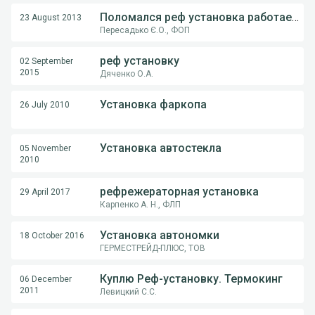
Поломался реф установка работает а во внутрь не дует подскажите что это может быть.
23 August 2013
Пересадько Є.О., ФОП
реф установку
02 September
2015
Дяченко О.А.
Установка фаркопа
26 July 2010
Установка автостекла
05 November
2010
рефрежераторная установка
29 April 2017
Карпенко А. Н., ФЛП
Установка автономки
18 October 2016
ГЕРМЕСТРЕЙД-ПЛЮС, ТОВ
Куплю Реф-установку. Термокинг
06 December
2011
Левицкий С.С.