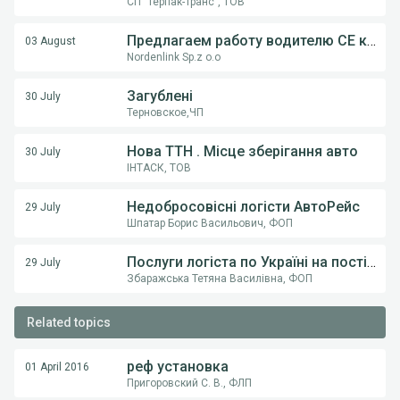
СП "Терпак-Транс", ТОВ
Предлагаем работу водителю СE категории на грузовом автовозе
03 August
Nordenlink Sp.z o.o
Загублені
30 July
Терновское,ЧП
Нова ТТН . Місце зберігання авто
30 July
ІНТАСК, ТОВ
Недобросовісні логісти АвтоРейс
29 July
Шпатар Борис Васильович, ФОП
Послуги логіста по Україні на постійній основі .
29 July
Збаражська Тетяна Василівна, ФОП
Related topics
реф установка
01 April 2016
Пригоровский С. В., ФЛП