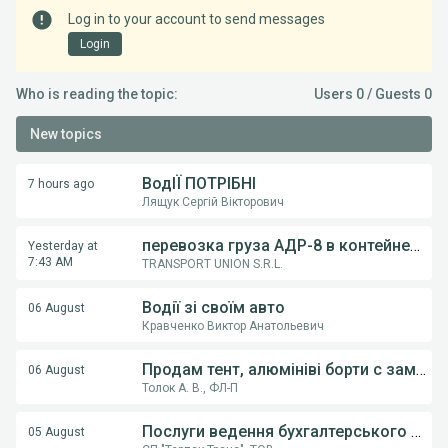
Log in to your account to send messages
Login
Who is reading the topic:
Users 0 / Guests 0
New topics
ВодІЇ ПОТРІБНІ
7 hours ago
Лящук Сергій Вікторович
перевозка груза АДР-8 в контейнерах из Румынии в Украину
Yesterday at
7:43 AM
TRANSPORT UNION S.R.L.
Водії зі своїм авто
06 August
Кравченко Виктор Анатольевич
Продам тент, алюмініві борти с замками, на напівпричіпи KOGEL, Krona.
06 August
Толок А. В., ФЛ-П
Послуги ведення бухгалтерського обліку ФОП,ТОВ
05 August