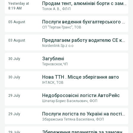
Продам тент, алюмініві борти с замками, на напівпричіпи KOGEL, Krona.
Yesterday at
8:19 AM
Толок А. В., ФЛ-П
Послуги ведення бухгалтерського обліку ФОП,ТОВ
05 August
СП "Терпак-Транс", ТОВ
Предлагаем работу водителю СE категории на грузовом автовозе
03 August
Nordenlink Sp.z o.o
Загублені
30 July
Терновское,ЧП
Нова ТТН . Місце зберігання авто
30 July
ІНТАСК, ТОВ
Недобросовісні логісти АвтоРейс
29 July
Шпатар Борис Васильович, ФОП
Послуги логіста по Україні на постійній основі .
29 July
Збаражська Тетяна Василівна, ФОП
Збереження параметрів за замовчуванням (тип транспорту) у пошуку вантажів
29 July