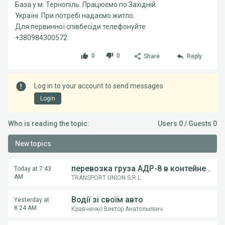
База у м. Тернопіль. Працюємо по Західній
Україні. При потребі надаємо житло.
Для первинної співбесіди телефонуйте
+380984300572
0
0
Share
Reply
Log in to your account to send messages
Login
Who is reading the topic:
Users 0 / Guests 0
New topics
перевозка груза АДР-8 в контейнерах из Румынии в Украину
Today at 7:43
AM
TRANSPORT UNION S.R.L.
Водії зі своїм авто
Yesterday at
8:24 AM
Кравченко Виктор Анатольевич