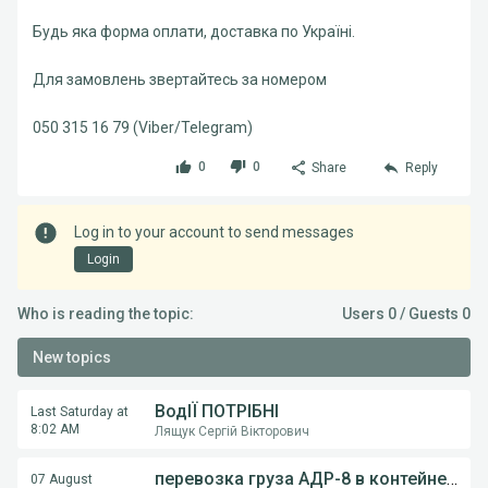
Будь яка форма оплати, доставка по Україні.
Для замовлень звертайтесь за номером
050 315 16 79 (Viber/Telegram)
0
0
Share
Reply
Log in to your account to send messages
Login
Who is reading the topic:
Users 0 / Guests 0
New topics
ВодІЇ ПОТРІБНІ
Last Saturday at
8:02 AM
Лящук Сергій Вікторович
перевозка груза АДР-8 в контейнерах из Румынии в Украину
07 August