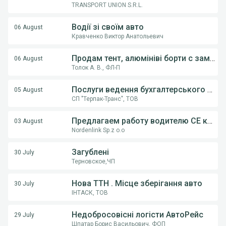
TRANSPORT UNION S.R.L.
Водії зі своїм авто
06 August
Кравченко Виктор Анатольевич
Продам тент, алюмініві борти с замками, на напівпричіпи KOGEL, Krona.
06 August
Толок А. В., ФЛ-П
Послуги ведення бухгалтерського обліку ФОП,ТОВ
05 August
СП "Терпак-Транс", ТОВ
Предлагаем работу водителю СE категории на грузовом автовозе
03 August
Nordenlink Sp.z o.o
Загублені
30 July
Терновское,ЧП
Нова ТТН . Місце зберігання авто
30 July
ІНТАСК, ТОВ
Недобросовісні логісти АвтоРейс
29 July
Шпатар Борис Васильович, ФОП