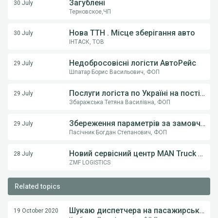
Загублені
30 July
Терновское,ЧП
Нова ТТН . Місце зберігання авто
30 July
ІНТАСК, ТОВ
Недобросовісні логісти АвтоРейс
29 July
Шпатар Борис Васильович, ФОП
Послуги логіста по Україні на постійній основі .
29 July
Збаражська Тетяна Василівна, ФОП
Збереження параметрів за замовчуванням (тип транспорту) у пошуку вантажів
29 July
Пасічник Богдан Степанович, ФОП
Новий сервісний центр MAN Truck & Bus у Вінниці! ТОВ «Вест Тракс» — офіційний дилер MAN в Україні
28 July
ZMF LOGISTICS
Related topics
Шукаю диспетчера на пасажирський бус
19 October 2020