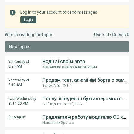
Log in to your account to send messages
Login
Who is reading the topic:
Users 0 / Guests 0
New topics
Водії зі своїм авто
Yesterday at
8:24 AM
Кравченко Виктор Анатольевич
Продам тент, алюмініві борти с замками, на напівпричіпи KOGEL, Krona.
Yesterday at
8:19 AM
Толок А. В., ФЛ-П
Послуги ведення бухгалтерського обліку ФОП,ТОВ
Last Wednesday
at 11:20 AM
СП "Терпак-Транс", ТОВ
Предлагаем работу водителю СE категории на грузовом автовозе
03 August
Nordenlink Sp.z o.o