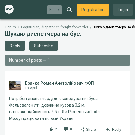
Registration
Login
En
Forum
/
Logistician, dispatcher, freight forwarder
/
Шукаю диспетчера на б
Шукаю диспетчера на бус.
Reply
Subscribe
Number of posts — 1
Бричка Роман Анатолійович,ФОП
10 April
Потрібен диспетчер, для експедування буса
Фольсваген лт, довжина кузова 3.2 м,
вантажопідйомність 2,5 т. Я з Рівненської обл.
Можу працювати по всій Україні.
2
0
Share
Reply