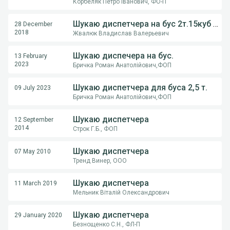
Корбеляк Петро Іванович, ФО-П
Шукаю диспетчера на бус 2т.15куб 0731512438
28 December
2018
Жвалюк Владислав Валерьевич
Шукаю диспечера на бус.
13 February
2023
Бричка Роман Анатолійович,ФОП
Шукаю диспетчера для буса 2,5 т.
09 July 2023
Бричка Роман Анатолійович,ФОП
Шукаю диспетчера
12 September
2014
Строк Г.Б., ФОП
Шукаю диспетчера
07 May 2010
Тренд Винер, ООО
Шукаю диспетчера
11 March 2019
Мельник Віталій Олександрович
Шукаю диспетчера
29 January 2020
Безнощенко С.Н., ФЛ-П