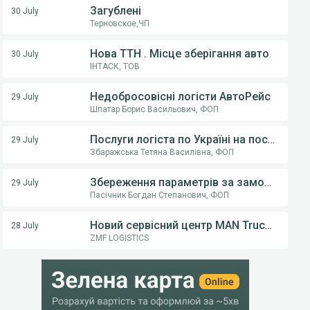
Загублені
30 July
Терновское,ЧП
Нова ТТН . Місце зберігання авто
30 July
ІНТАСК, ТОВ
Недобросовісні логісти АвтоРейс
29 July
Шпатар Борис Васильович, ФОП
Послуги логіста по Україні на постійній основі .
29 July
Збаражська Тетяна Василівна, ФОП
Збереження параметрів за замовчуванням (тип транспорту) у пошуку вантажів
29 July
Пасічник Богдан Степанович, ФОП
Новий сервісний центр MAN Truck & Bus у Вінниці! ТОВ «Вест Тракс» — офіційний дилер MAN в Україні
28 July
ZMF LOGISTICS