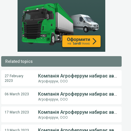
Related topics
Компанія Агроферрум набирає авто на експедирування
27 February
2023
Агроферрум, ООО
Компанія Агроферрум набирає авто на експедирування
06 March 2023
Агроферрум, ООО
Компанія Агроферрум набирає авто на експедирування
17 March 2023
Агроферрум, ООО
Компанія Агроферрум набирає авто на експедирування
13 March 2023