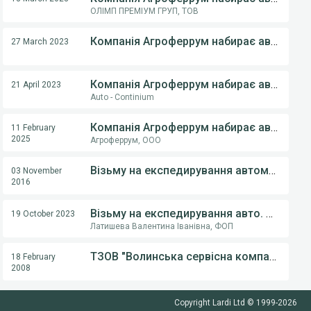
ОЛІМП ПРЕМІУМ ГРУП, ТОВ
Компанія Агроферрум набирає авто на експедирування
27 March 2023
Компанія Агроферрум набирає авто на експедирування
21 April 2023
Auto - Continium
Компанія Агроферрум набирає авто на експедирування 5-15 т
11 February
2025
Агроферрум, ООО
Візьму на експедирування автомобіль
03 November
2016
Візьму на експедирування авто. Напрямок: Україна - Україна, Україна - світ.
19 October 2023
Латишева Валентина Іванівна, ФОП
ТЗОВ "Волинська сервісна компанія"
18 February
2008
Copyright Lardi Ltd © 1999-
2026