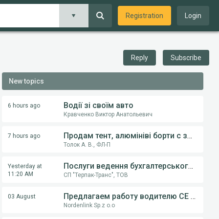
Registration
Login
Reply
Subscribe
New topics
Водії зі своїм авто
6 hours ago
Кравченко Виктор Анатольевич
Продам тент, алюмініві борти с замками, на напівпричіпи KOGEL, Krona.
7 hours ago
Толок А. В., ФЛ-П
Послуги ведення бухгалтерського обліку ФОП,ТОВ
Yesterday at
11:20 AM
СП "Терпак-Транс", ТОВ
Предлагаем работу водителю СE категории на грузовом автовозе
03 August
Nordenlink Sp.z o.o