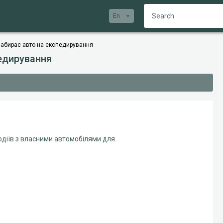
En
абирає авто на експедирування
едирування
одіїв з власними автомобілями для