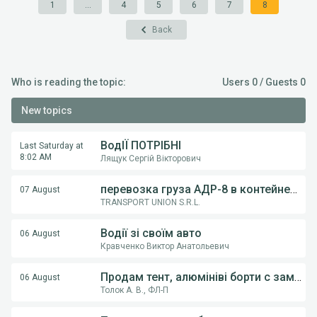
1
...
4
5
6
7
8
Back
Who is reading the topic:
Users 0 / Guests 0
New topics
ВодІЇ ПОТРІБНІ
Last Saturday at
8:02 AM
Лящук Сергій Вікторович
перевозка груза АДР-8 в контейнерах из Румынии в Украину
07 August
TRANSPORT UNION S.R.L.
Водії зі своїм авто
06 August
Кравченко Виктор Анатольевич
Продам тент, алюмініві борти с замками, на напівпричіпи KOGEL, Krona.
06 August
Толок А. В., ФЛ-П