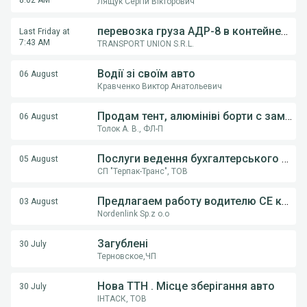
8:02 AM
Лящук Сергій Вікторович
перевозка груза АДР-8 в контейнерах из Румынии в Украину
Last Friday at
7:43 AM
TRANSPORT UNION S.R.L.
Водії зі своїм авто
06 August
Кравченко Виктор Анатольевич
Продам тент, алюмініві борти с замками, на напівпричіпи KOGEL, Krona.
06 August
Толок А. В., ФЛ-П
Послуги ведення бухгалтерського обліку ФОП,ТОВ
05 August
СП "Терпак-Транс", ТОВ
Предлагаем работу водителю СE категории на грузовом автовозе
03 August
Nordenlink Sp.z o.o
Загублені
30 July
Терновское,ЧП
Нова ТТН . Місце зберігання авто
30 July
ІНТАСК, ТОВ