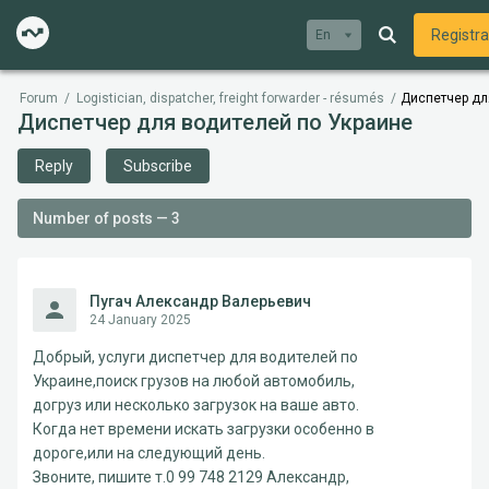
Registra
En
Forum
/
Logistician, dispatcher, freight forwarder - résumés
/
Диспетчер дл
Диспетчер для водителей по Украине
Reply
Subscribe
Number of posts — 3
Пугач Александр Валерьевич
24 January 2025
Добрый, услуги диспетчер для водителей по
Украине,поиск грузов на любой автомобиль,
догруз или несколько загрузок на ваше авто.
Когда нет времени искать загрузки особенно в
дороге,или на следующий день.
Звоните, пишите т.0 99 748 2129 Александр,