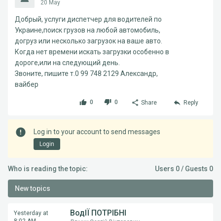
20 May
Добрый, услуги диспетчер для водителей по
Украине,поиск грузов на любой автомобиль,
догруз или несколько загрузок на ваше авто.
Когда нет времени искать загрузки особенно в
дороге,или на следующий день.
Звоните, пишите т.0 99 748 2129 Александр,
вайбер
0
0
Share
Reply
Log in to your account to send messages
Login
Who is reading the topic:
Users 0 / Guests 0
New topics
ВодІЇ ПОТРІБНІ
Yesterday at