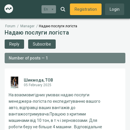
Registration
Login
En
Forum
/
Manager
/
Надаю послуги логіста
Надаю послуги логіста
Reply
Subscribe
Number of posts — 1
Шикмода, ТОВ
05 February 2025
На взаємовигідних умовах надаю послуги
менеджера-логіста по експедитуванню вашого
авто, відправці ваших вантажів до
вантажоотримувача.Працюю з критими
машинами від 10 тон, в т.ч і зерновозами. Для
роботи беру не більше 4 машини . Відповідальне