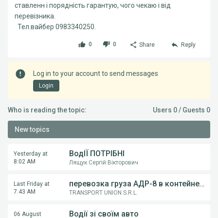
ставленн і порядність гарантую, чого чекаю і від
перевізника.
Тел.вайбер 0983340250.
0
0
Share
Reply
Log in to your account to send messages
Login
Who is reading the topic:
Users 0 / Guests 0
New topics
ВодІЇ ПОТРІБНІ
Yesterday at
8:02 AM
Лящук Сергій Вікторович
перевозка груза АДР-8 в контейнерах из Румынии в Украину
Last Friday at
7:43 AM
TRANSPORT UNION S.R.L.
Водії зі своїм авто
06 August