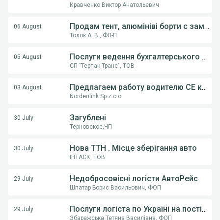
Кравченко Виктор Анатольевич
Продам тент, алюмініві борти с замками, на напівпричіпи KOGEL, Krona.
06 August
Толок А. В., ФЛ-П
Послуги ведення бухгалтерського обліку ФОП,ТОВ
05 August
СП "Терпак-Транс", ТОВ
Предлагаем работу водителю СE категории на грузовом автовозе
03 August
Nordenlink Sp.z o.o
Загублені
30 July
Терновское,ЧП
Нова ТТН . Місце зберігання авто
30 July
ІНТАСК, ТОВ
Недобросовісні логісти АвтоРейс
29 July
Шпатар Борис Васильович, ФОП
Послуги логіста по Україні на постійній основі .
29 July
Збаражська Тетяна Василівна, ФОП