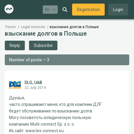
Registration
Login
En
Forum
/
Legal services
/
взыскание долгов в Польше
взыскание долгов в Польше
Reply
Subscribe
Number of posts — 3
DLG, UAB
22 July 2014
Друзья,
часто спрашивают меня, кто для компнии ДЛГ
бедет обслуживание по взысканию долгв.
Могу посоветоть юпидическую польскую
компанию Multi-connect Sp. z o. o.
Их сайт: www.lex-connect.eu.