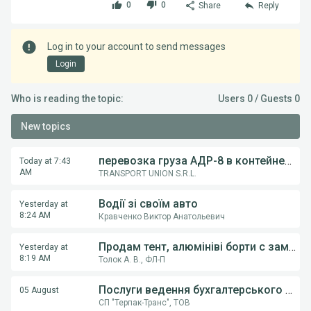
0
0
Share
Reply
Log in to your account to send messages
Login
Who is reading the topic:
Users 0 / Guests 0
New topics
перевозка груза АДР-8 в контейнерах из Румынии в Украину
Today at 7:43
AM
TRANSPORT UNION S.R.L.
Водії зі своїм авто
Yesterday at
8:24 AM
Кравченко Виктор Анатольевич
Продам тент, алюмініві борти с замками, на напівпричіпи KOGEL, Krona.
Yesterday at
8:19 AM
Толок А. В., ФЛ-П
Послуги ведення бухгалтерського обліку ФОП,ТОВ
05 August
СП "Терпак-Транс", ТОВ