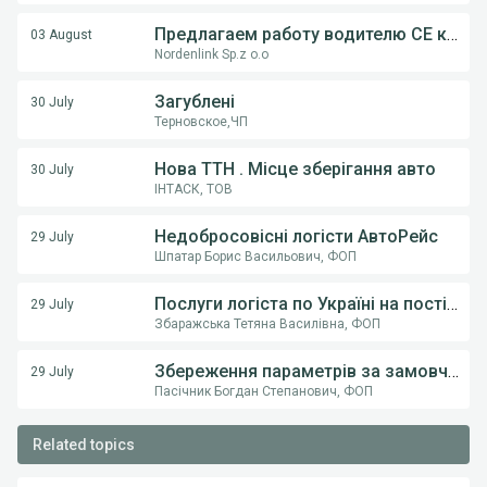
Предлагаем работу водителю СE категории на грузовом автовозе
03 August
Nordenlink Sp.z o.o
Загублені
30 July
Терновское,ЧП
Нова ТТН . Місце зберігання авто
30 July
ІНТАСК, ТОВ
Недобросовісні логісти АвтоРейс
29 July
Шпатар Борис Васильович, ФОП
Послуги логіста по Україні на постійній основі .
29 July
Збаражська Тетяна Василівна, ФОП
Збереження параметрів за замовчуванням (тип транспорту) у пошуку вантажів
29 July
Пасічник Богдан Степанович, ФОП
Related topics