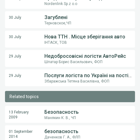
Nordenlink Sp.z o.o
Загублені
30 July
Терновское,ЧП
Нова ТТН . Місце зберігання авто
30 July
ІНТАСК, ТОВ
Недобросовісні логісти АвтоРейс
29 July
Шпатар Борис Васильович, ФОП
Послуги логіста по Україні на постійній основі .
29 July
Збаражська Тетяна Василівна, ФОП
Related topics
Безопасность
13 February
2009
Манякин К. В., ЧП
безопасность
01 September
2014
Даченков Г. А., ФЛП