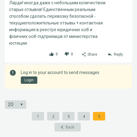
Ларди! иногда даже с небольшим количеством
старых отзывов! Единственным реальным
способом сделать перевозку безопасной -
текущиеположительные отзывы + контактная
информация в реестре юридичних осіб и
фізичних осіб-підприємців от министерства
юстиции.
0
0
Share
Reply
Log in to your account to send messages
Login
1
2
3
4
5
Back