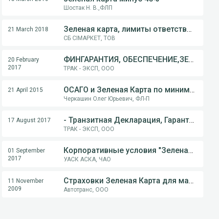
Шостак Н. В.,ФЛП
Зеленая карта, лимиты ответственности
21 March 2018
СБ СІМАРКЕТ, ТОВ
ФИНГАРАНТИЯ, ОБЕСПЕЧЕНИЕ,ЗЕЛЕНАЯ КАРТА,АВТОГРАЖДАНКА!
20 February
2017
ТРАК - ЭКСП, ООО
ОСАГО и Зеленая Карта по минимальным ценам
21 April 2015
Черкашин Олег Юрьевич, ФЛ-П
- Транзитная Декларация, Гарантийное обеспечение,ЗЕЛЕНАЯ КАРТА, АВТОГРАЖДАНКА
17 August 2017
ТРАК - ЭКСП, ООО
Корпоративные условия "Зеленая карта" / "ОСАГО" / "НС водителей"
01 September
2017
УАСК АСКА, ЧАО
Страховки Зеленая Карта для машин на РФ номерах
11 November
2009
Автотранс, ООО