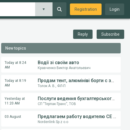
Registration
Login
Reply
Subscribe
New topics
Водії зі своїм авто
Today at 8:24
AM
Кравченко Виктор Анатольевич
Продам тент, алюмініві борти с замками, на напівпричіпи KOGEL, Krona.
Today at 8:19
AM
Толок А. В., ФЛ-П
Послуги ведення бухгалтерського обліку ФОП,ТОВ
Yesterday at
11:20 AM
СП "Терпак-Транс", ТОВ
Предлагаем работу водителю СE категории на грузовом автовозе
03 August
Nordenlink Sp.z o.o