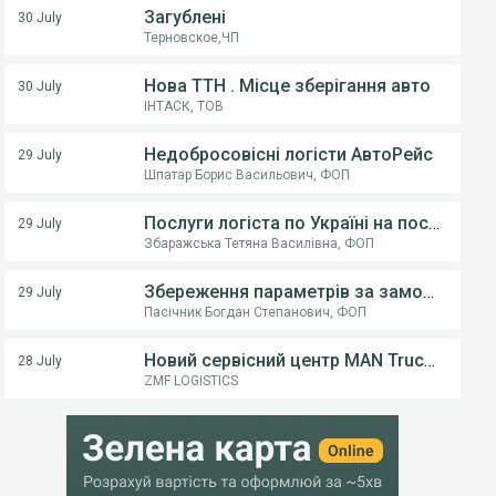
Загублені
30 July
Терновское,ЧП
Нова ТТН . Місце зберігання авто
30 July
ІНТАСК, ТОВ
Недобросовісні логісти АвтоРейс
29 July
Шпатар Борис Васильович, ФОП
Послуги логіста по Україні на постійній основі .
29 July
Збаражська Тетяна Василівна, ФОП
Збереження параметрів за замовчуванням (тип транспорту) у пошуку вантажів
29 July
Пасічник Богдан Степанович, ФОП
Новий сервісний центр MAN Truck & Bus у Вінниці! ТОВ «Вест Тракс» — офіційний дилер MAN в Україні
28 July
ZMF LOGISTICS