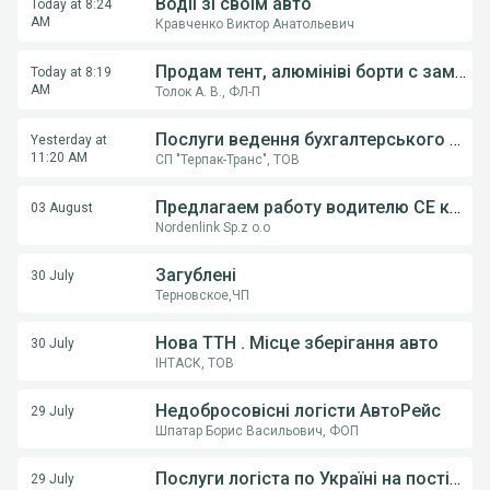
Водії зі своїм авто
Today at 8:24
AM
Кравченко Виктор Анатольевич
Продам тент, алюмініві борти с замками, на напівпричіпи KOGEL, Krona.
Today at 8:19
AM
Толок А. В., ФЛ-П
Послуги ведення бухгалтерського обліку ФОП,ТОВ
Yesterday at
11:20 AM
СП "Терпак-Транс", ТОВ
Предлагаем работу водителю СE категории на грузовом автовозе
03 August
Nordenlink Sp.z o.o
Загублені
30 July
Терновское,ЧП
Нова ТТН . Місце зберігання авто
30 July
ІНТАСК, ТОВ
Недобросовісні логісти АвтоРейс
29 July
Шпатар Борис Васильович, ФОП
Послуги логіста по Україні на постійній основі .
29 July