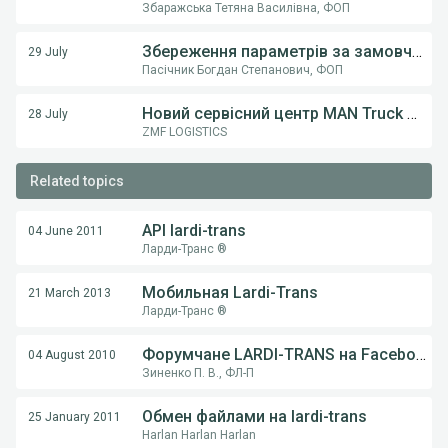
Збаражська Тетяна Василівна, ФОП
Збереження параметрів за замовчуванням (тип транспорту) у пошуку вантажів
29 July
Пасічник Богдан Степанович, ФОП
Новий сервісний центр MAN Truck & Bus у Вінниці! ТОВ «Вест Тракс» — офіційний дилер MAN в Україні
28 July
ZMF LOGISTICS
Related topics
API lardi-trans
04 June 2011
Ларди-Транс ®
Мобильная Lardi-Trans
21 March 2013
Ларди-Транс ®
Форумчане LARDI-TRANS на Facebook!
04 August 2010
Зиненко П. В., ФЛ-П
Обмен файлами на lardi-trans
25 January 2011
Harlan Harlan Harlan