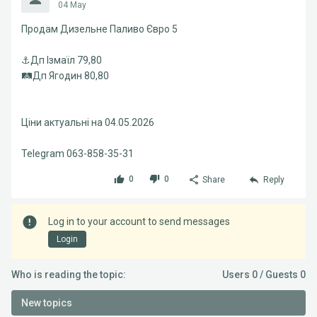
04 May
Продам Дизельне Паливо Євро 5
⚓️Дп Ізмаїл 79,80
🛤Дп Ягодин 80,80
Ціни актуальні на 04.05.2026
Telegram 063-858-35-31
0
0
Share
Reply
Log in to your account to send messages
Login
Who is reading the topic:
Users 0 / Guests 0
New topics