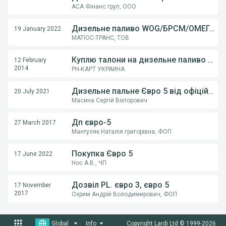
АСА Фінанс груп, ООО
Дизельне паливо WOG/БРСМ/ОМЕГА/ПРАЙМ
19 January 2022
МАТІОС-ТРАНС, ТОВ
Куплю талони на дизельне паливо ОККО, ЛУКОЙЛ, Shell, WOG
12 February
2014
РН-КАРТ УКРАИНА
Дизельне пальне Євро 5 від офіційного імпортера по Києву та області.
20 July 2021
Масина Сергій Вікторович
Дп євро-5
27 March 2017
Мантуляк Наталія григорівна, ФОП
Покупка Євро 5
17 June 2022
Нос А.В., ЧП
Дозвіл PL. євро 3, євро 5
17 November
2017
Охрим Андрій Володимирович, ФОП
Global
Info
Copyright Lardi Ltd © 1999-
2026