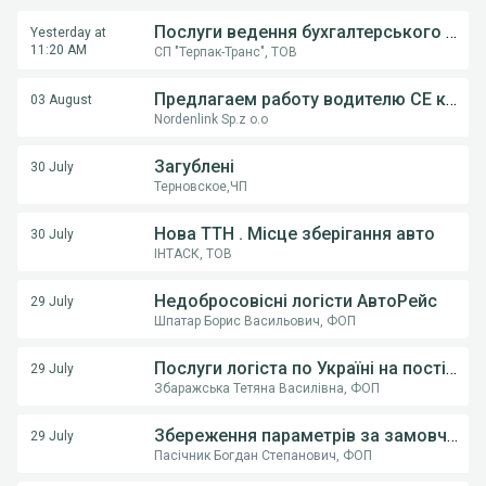
Послуги ведення бухгалтерського обліку ФОП,ТОВ
Yesterday at
11:20 AM
СП "Терпак-Транс", ТОВ
Предлагаем работу водителю СE категории на грузовом автовозе
03 August
Nordenlink Sp.z o.o
Загублені
30 July
Терновское,ЧП
Нова ТТН . Місце зберігання авто
30 July
ІНТАСК, ТОВ
Недобросовісні логісти АвтоРейс
29 July
Шпатар Борис Васильович, ФОП
Послуги логіста по Україні на постійній основі .
29 July
Збаражська Тетяна Василівна, ФОП
Збереження параметрів за замовчуванням (тип транспорту) у пошуку вантажів
29 July
Пасічник Богдан Степанович, ФОП