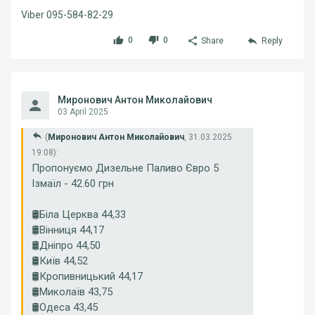
Viber 095-584-82-29
0
0
Share
Reply
Миронович Антон Миколайович
03 April 2025
(
Миронович Антон Миколайович
, 31.03.2025
19:08):
Пропонуємо Дизельне Паливо Євро 5
Ізмаїл - 42.60 грн
🛢Біла Церква 44,33
🛢Вінниця 44,17
🛢Дніпро 44,50
🛢Київ 44,52
🛢Кропивницький 44,17
🛢Миколаїв 43,75
🛢Одеса 43,45