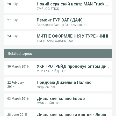
Новий сервісний центр MAN Truck & Bus у Вінниці! ТОВ «Вест Тракс» — офіційний дилер MAN в Україні
28 July
ZMF LOGISTICS
Ремонт ГУР DAF (ДАФ)
27 July
Василенко Виктор Владимирович
МИТНЕ ОФОРМЛЕННЯ У ТУРЕЧЧИНІ
24 July
TIM TRANS LOJISTIK, ООО
Related topics
УКРПРОТРЕЙД пропонує оптом дизельне паливо Євро 5
30 March 2016
УКРПРОТРЕЙД, ТОВ
Придбаю Дизельне Паливо
22 February
2014
Огурцов Р.Ф.
Дизельне паливо Евро5
03 March 2016
СОФІЯ ОЙЛ, ТОВ
Дизельне паливо та картки - Львів
28 June 2015