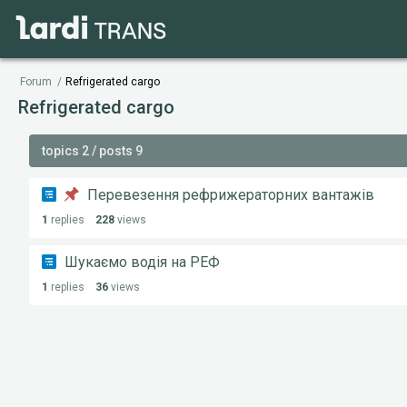
Forum
/
Refrigerated cargo
Refrigerated cargo
topics 2 / posts 9
Перевезення рефрижераторних вантажів
1
replies
228
views
Шукаємо водія на РЕФ
1
replies
36
views