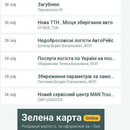
Загублені
30 July
Терновское,ЧП
Нова ТТН . Місце зберігання авто
30 July
ІНТАСК, ТОВ
Недобросовісні логісти АвтоРейс
29 July
Шпатар Борис Васильович, ФОП
Послуги логіста по Україні на постійній основі .
29 July
Збаражська Тетяна Василівна, ФОП
Збереження параметрів за замовчуванням (тип транспорту) у пошуку вантажів
29 July
Пасічник Богдан Степанович, ФОП
Новий сервісний центр MAN Truck & Bus у Вінниці! ТОВ «Вест Тракс» — офіційний дилер MAN в Україні
28 July
ZMF LOGISTICS