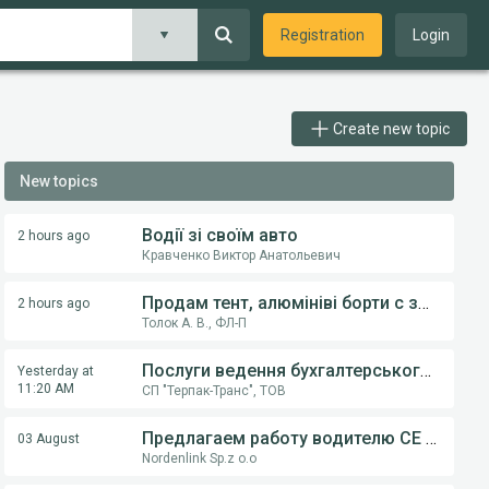
Registration
Login
Create new topic
New topics
Водії зі своїм авто
2 hours ago
Кравченко Виктор Анатольевич
Продам тент, алюмініві борти с замками, на напівпричіпи KOGEL, Krona.
2 hours ago
Толок А. В., ФЛ-П
Послуги ведення бухгалтерського обліку ФОП,ТОВ
Yesterday at
11:20 AM
СП "Терпак-Транс", ТОВ
Предлагаем работу водителю СE категории на грузовом автовозе
03 August
Nordenlink Sp.z o.o