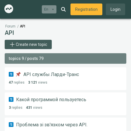
Registration
Login
En
Forum
/
API
API
Create new topic
topics 9 / posts 79
API службы Ларди-Транс
47
replies
3 121
views
Какой программой пользуетесь
3
replies
431
views
Проблема зі зв'язком через API.