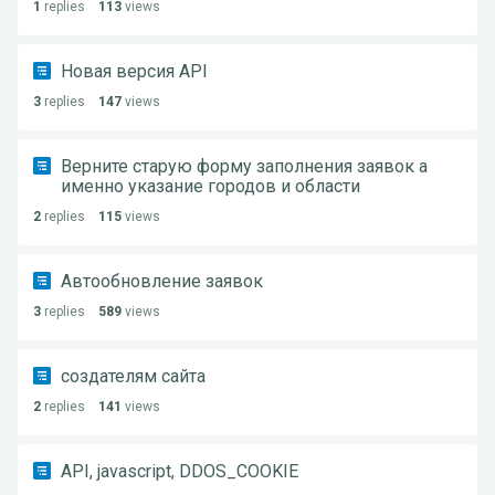
1
replies
113
views
Новая версия API
3
replies
147
views
Верните старую форму заполнения заявок а
именно указание городов и области
2
replies
115
views
Автообновление заявок
3
replies
589
views
создателям сайта
2
replies
141
views
API, javascript, DDOS_COOKIE