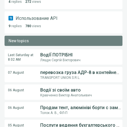
4
replies
272
views
Использование API
9
replies
780
views
New topics
ВодІЇ ПОТРІБНІ
Last Saturday at
8:02 AM
Лящук Сергій Вікторович
перевозка груза АДР-8 в контейнерах из Румынии в Украину
07 August
TRANSPORT UNION S.R.L.
Водії зі своїм авто
06 August
Кравченко Виктор Анатольевич
Продам тент, алюмініві борти с замками, на напівпричіпи KOGEL, Krona.
06 August
Толок А. В., ФЛ-П
Послуги ведення бухгалтерського обліку ФОП,ТОВ
05 August