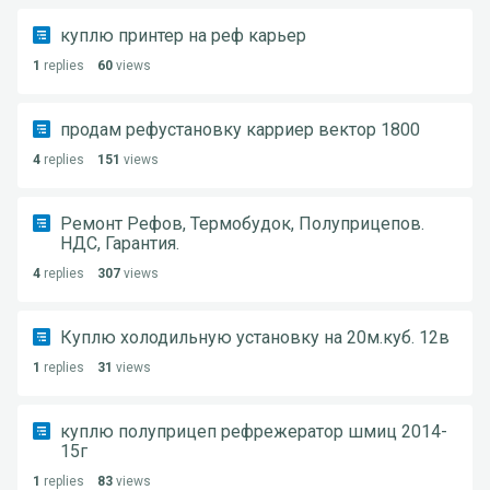
куплю принтер на реф карьер
1
replies
60
views
продам рефустановку карриер вектор 1800
4
replies
151
views
Ремонт Рефов, Термобудок, Полуприцепов.
НДС, Гарантия.
4
replies
307
views
Куплю холодильную установку на 20м.куб. 12в
1
replies
31
views
куплю полуприцеп рефрежератор шмиц 2014-
15г
1
replies
83
views