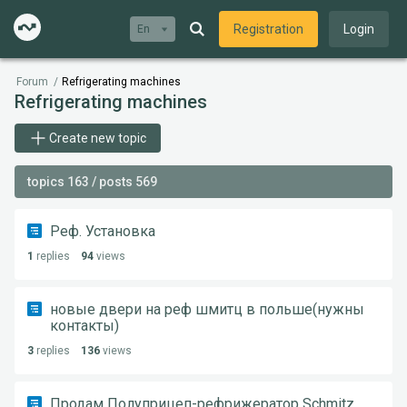
Registration
Login
En
Forum
/
Refrigerating machines
Refrigerating machines
Create new topic
topics 163 / posts 569
Реф. Установка
1
replies
94
views
новые двери на реф шмитц в польше(нужны
контакты)
3
replies
136
views
Продам Полуприцеп-рефрижератор Schmitz