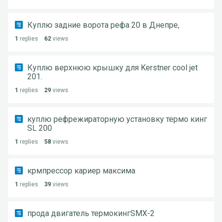
Куплю задние ворота рефа 20 в Днепре,
1
replies
62
views
Куплю верхнюю крышку для Kerstner cool jet
201.
1
replies
29
views
куплю рефрежираторную установку термо кинг
SL 200
1
replies
58
views
крмпрессор кариер максима
1
replies
39
views
прода двигатель термокингSMX-2