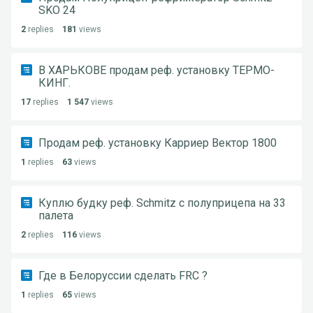
SKO 24
2
replies
181
views
В ХАРЬКОВЕ продам реф. установку ТЕРМО-
КИНГ.
17
replies
1 547
views
Продам реф. установку Карриер Вектор 1800
1
replies
63
views
Куплю будку реф. Schmitz с полуприцепа на 33
палета
2
replies
116
views
Где в Белоруссии сделать FRC ?
1
replies
65
views