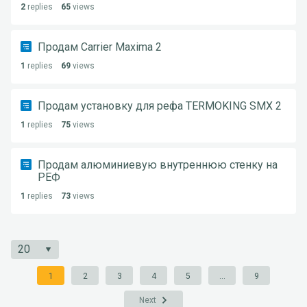
2
replies
65
views
Продам Carrier Maxima 2
1
replies
69
views
Продам установку для рефа TERMOKING SMX 2
1
replies
75
views
Продам алюминиевую внутреннюю стенку на
РЕФ
1
replies
73
views
1
2
3
4
5
...
9
Next