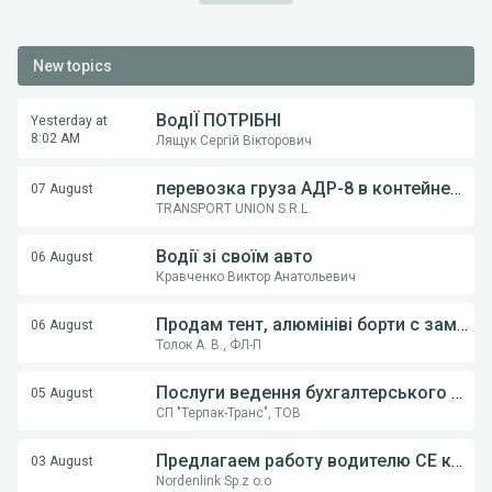
New topics
ВодІЇ ПОТРІБНІ
Yesterday at
8:02 AM
Лящук Сергій Вікторович
перевозка груза АДР-8 в контейнерах из Румынии в Украину
07 August
TRANSPORT UNION S.R.L.
Водії зі своїм авто
06 August
Кравченко Виктор Анатольевич
Продам тент, алюмініві борти с замками, на напівпричіпи KOGEL, Krona.
06 August
Толок А. В., ФЛ-П
Послуги ведення бухгалтерського обліку ФОП,ТОВ
05 August
СП "Терпак-Транс", ТОВ
Предлагаем работу водителю СE категории на грузовом автовозе
03 August
Nordenlink Sp.z o.o