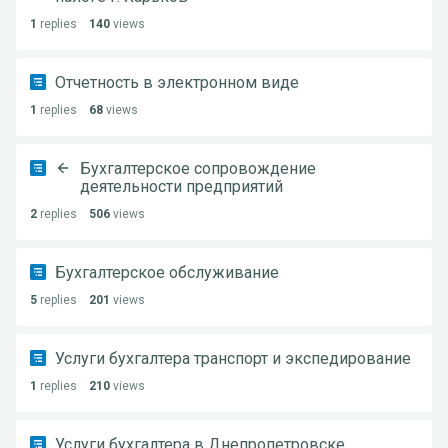
1
replies
140
views
Отчетность в электронном виде
1
replies
68
views
Бухгалтерское сопровождение
деятельности предприятий
2
replies
506
views
Бухгалтерское обслуживание
5
replies
201
views
Услуги бухгалтера транспорт и экспедирование
1
replies
210
views
Услуги бухгалтера в Днепропетровске