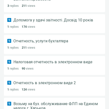
3
replies
211
views
Допомога у здачі звітності. Досвід 10 років
1
replies
174
views
Отчетность, услуги бухгалтера
1
replies
211
views
Налоговая отчетность в электронном виде
1
replies
90
views
Отчетность в электронном виде 2
1
replies
124
views
Возьму на бух. обслуживание ФЛП на Едином
налоге г. Харьков