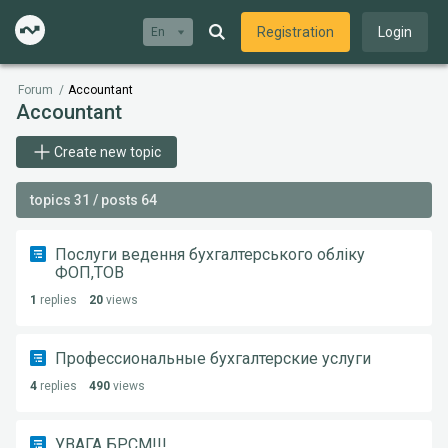
Registration
Login
En
Forum
/
Accountant
Accountant
Create new topic
topics 31 / posts 64
Послуги ведення бухгалтерського обліку
ФОП,ТОВ
1
replies
20
views
Профессиональные бухгалтерские услуги
4
replies
490
views
УВАГА БРСМ!!!