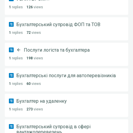
1
replies
126
views
Бухгалтерський супровід ФОП та ТОВ
1
replies
72
views
Послуги логіста та бухгалтера
1
replies
198
views
Бухгалтерські послуги для автоперевізників
1
replies
60
views
Бухгалтер на удаленку
1
replies
273
views
Бухгалтерський супровід в сфері
вантажоперевезень