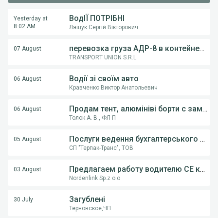
ВодІЇ ПОТРІБНІ
Yesterday at
8:02 AM
Лящук Сергій Вікторович
перевозка груза АДР-8 в контейнерах из Румынии в Украину
07 August
TRANSPORT UNION S.R.L.
Водії зі своїм авто
06 August
Кравченко Виктор Анатольевич
Продам тент, алюмініві борти с замками, на напівпричіпи KOGEL, Krona.
06 August
Толок А. В., ФЛ-П
Послуги ведення бухгалтерського обліку ФОП,ТОВ
05 August
СП "Терпак-Транс", ТОВ
Предлагаем работу водителю СE категории на грузовом автовозе
03 August
Nordenlink Sp.z o.o
Загублені
30 July
Терновское,ЧП