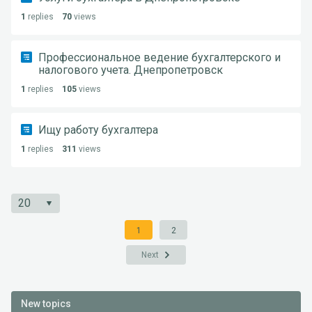
1
replies
70
views
Профессиональное ведение бухгалтерского и
налогового учета. Днепропетровск
1
replies
105
views
Ищу работу бухгалтера
1
replies
311
views
1
2
Next
New topics