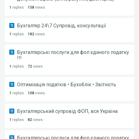
1
replies
158
views
Бухгалтер 24\7 Супровід, консультації
1
replies
182
views
Бухгалтерські послуги для фоп єдиного податку
!!!
1
replies
72
views
Оптимізація податків • Бухоблік • Звітність
1
replies
108
views
Бухгалтерський супровід ФОП, вся Україна
1
replies
82
views
Бухгалтерські послуги для фоп єдиного податку