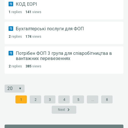
КОД ЕОРІ
1
replies
141
views
Бухгалтерські послуги для ФОП
2
replies
174
views
Потрібен ФОП 3 група для співробітництва в
вантажних перевезеннях
2
replies
385
views
1
2
3
4
5
...
8
Next