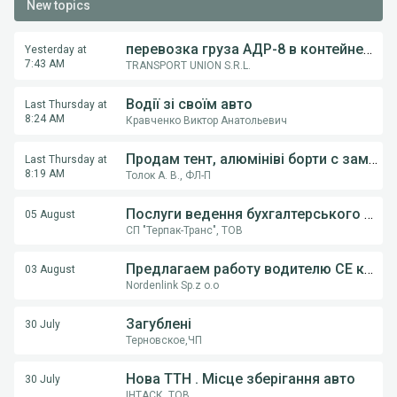
New topics
перевозка груза АДР-8 в контейнерах из Румынии в Украину
Yesterday at
7:43 AM
TRANSPORT UNION S.R.L.
Водії зі своїм авто
Last Thursday at
8:24 AM
Кравченко Виктор Анатольевич
Продам тент, алюмініві борти с замками, на напівпричіпи KOGEL, Krona.
Last Thursday at
8:19 AM
Толок А. В., ФЛ-П
Послуги ведення бухгалтерського обліку ФОП,ТОВ
05 August
СП "Терпак-Транс", ТОВ
Предлагаем работу водителю СE категории на грузовом автовозе
03 August
Nordenlink Sp.z o.o
Загублені
30 July
Терновское,ЧП
Нова ТТН . Місце зберігання авто
30 July
ІНТАСК, ТОВ