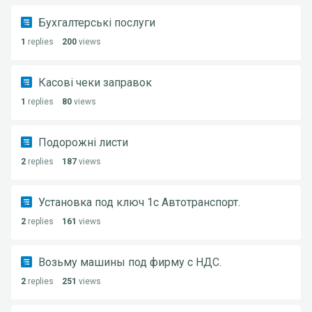
Бухгалтерські послуги
1
replies
200
views
Касові чеки заправок
1
replies
80
views
Подорожні листи
2
replies
187
views
Установка под ключ 1с Автотранспорт.
2
replies
161
views
Возьму машины под фирму с НДС.
2
replies
251
views