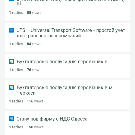
!!!
1
replies
88
views
UTS – Universal Transport Software - простой учет
для транспортных компаний
1
replies
84
views
Бухгалтерські послуги для перевізників
1
replies
76
views
Бухгалтерські послуги для перевізників м.
Черкаси
1
replies
116
views
Стану под фирму с НДС Одесса
1
replies
150
views