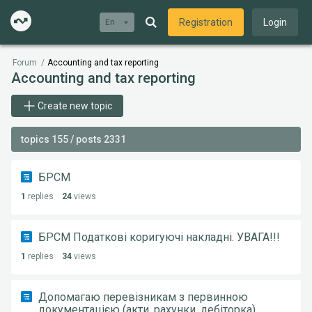
Registration
Login
En
Forum
/
Accounting and tax reporting
Accounting and tax reporting
Create new topic
topics 155 / posts 2331
БРСМ
1
replies
24
views
БРСМ Податкові коригуючі накладні. УВАГА!!!
1
replies
34
views
Допомагаю перевізникам з первинною
документацією (акти, рахунки, дебіторка)