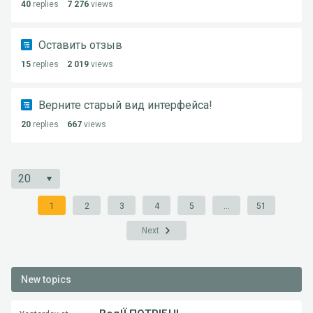
40
replies
7 276
views
Оставить отзыв
15
replies
2 019
views
Верните старый вид интерфейса!
20
replies
667
views
1
2
3
4
5
...
51
Next
New topics