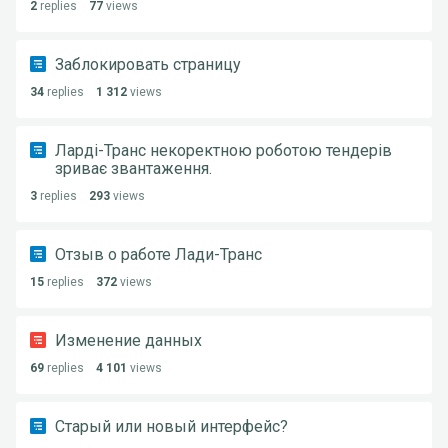
2
replies
77
views
Заблокировать страницу
34
replies
1 312
views
Ларді-Транс некоректною роботою тендерів
зриває звантаження.
3
replies
293
views
Отзыв о работе Лади-Транс
15
replies
372
views
Изменение данных
69
replies
4 101
views
Старый или новый интерфейс?