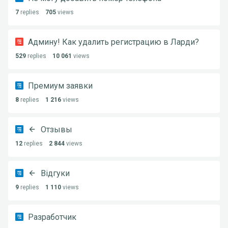
7
replies
705
views
Админу! Как удалить регистрацию в Ларди?
529
replies
10 061
views
Премиум заявки
8
replies
1 216
views
Отзывы
12
replies
2 844
views
Відгуки
9
replies
1 110
views
Разработчик