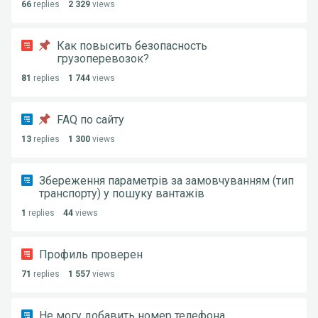
66
replies
2 329
views
Как повысить безопасность
грузоперевозок?
81
replies
1 744
views
FAQ по сайту
13
replies
1 300
views
Збереження параметрів за замовчуванням (тип
транспорту) у пошуку вантажів
1
replies
44
views
Профиль проверен
71
replies
1 557
views
Не могу добавить номер телефона