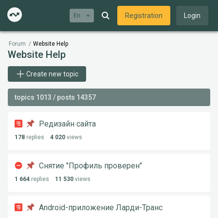
Registration
Login
En
Forum
/
Website Help
Website Help
Create new topic
topics 1013 / posts 14357
Редизайн сайта
178
replies
4 020
views
Снятие "Профиль проверен"
1 664
replies
11 530
views
Android-приложение Ларди-Транс