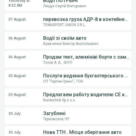
ВодІЇ ПОТРІБНІ
Yesterday at
8:02 AM
Лящук Сергій Вікторович
перевозка груза АДР-8 в контейнерах из Румынии в Украину
07 August
TRANSPORT UNION S.R.L.
Водії зі своїм авто
06 August
Кравченко Виктор Анатольевич
Продам тент, алюмініві борти с замками, на напівпричіпи KOGEL, Krona.
06 August
Толок А. В., ФЛ-П
Послуги ведення бухгалтерського обліку ФОП,ТОВ
05 August
СП "Терпак-Транс", ТОВ
Предлагаем работу водителю СE категории на грузовом автовозе
03 August
Nordenlink Sp.z o.o
Загублені
30 July
Терновское,ЧП
Нова ТТН . Місце зберігання авто
30 July