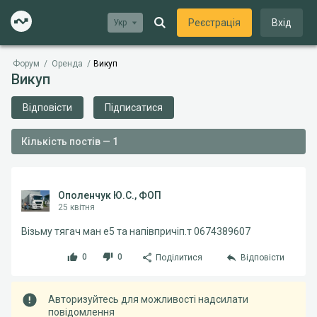
Реєстрація
Вхід
Укр
Форум
/
Оренда
/
Викуп
Викуп
Відповісти
Підписатися
Кількість постів — 1
Ополенчук Ю.С., ФОП
25 квітня
Візьму тягач ман е5 та напівпричіп.т 0674389607
0
0
Поділитися
Відповісти
Авторизуйтесь для можливості надсилати
повідомлення