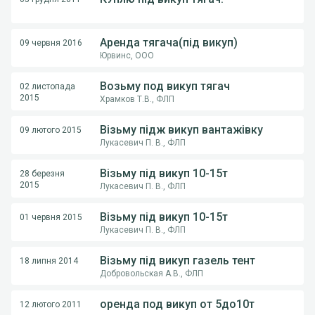
Аренда тягача(під викуп)
09 червня 2016
Юрвинс, ООО
Возьму под викуп тягач
02 листопада
2015
Храмков Т.В., ФЛП
Візьму підж викуп вантажівку
09 лютого 2015
Лукасевич П. В., ФЛП
Візьму під викуп 10-15т
28 березня
2015
Лукасевич П. В., ФЛП
Візьму під викуп 10-15т
01 червня 2015
Лукасевич П. В., ФЛП
Візьму під викуп газель тент
18 липня 2014
Добровольская А.В., ФЛП
оренда под викуп от 5до10т
12 лютого 2011