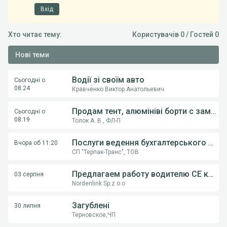
Вхід
Хто читає тему:
Користувачів 0 / Гостей 0
Нові теми
Водії зі своїм авто
Сьогодні о
08:24
Кравченко Виктор Анатольевич
Продам тент, алюмініві борти с замками, на напівпричіпи KOGEL, Krona.
Сьогодні о
08:19
Толок А. В., ФЛ-П
Послуги ведення бухгалтерського обліку ФОП,ТОВ
Вчора об 11:20
СП "Терпак-Транс", ТОВ
Предлагаем работу водителю СE категории на грузовом автовозе
03 серпня
Nordenlink Sp.z o.o
Загублені
30 липня
Терновское,ЧП