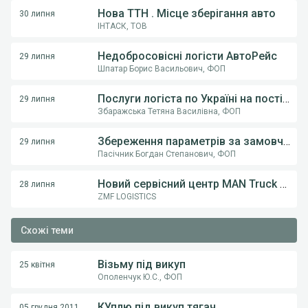
Нова ТТН . Місце зберігання авто
30 липня
ІНТАСК, ТОВ
Недобросовісні логісти АвтоРейс
29 липня
Шпатар Борис Васильович, ФОП
Послуги логіста по Україні на постійній основі .
29 липня
Збаражська Тетяна Василівна, ФОП
Збереження параметрів за замовчуванням (тип транспорту) у пошуку вантажів
29 липня
Пасічник Богдан Степанович, ФОП
Новий сервісний центр MAN Truck & Bus у Вінниці! ТОВ «Вест Тракс» — офіційний дилер MAN в Україні
28 липня
ZMF LOGISTICS
Схожі теми
Візьму під викуп
25 квітня
Ополенчук Ю.С., ФОП
КУплю під викуп тягач.
05 грудня 2011