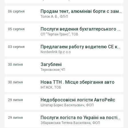
Продам тент, алюмініві борти с замками, на напівпричіпи KOGEL, Krona.
06 серпня
Толок А. В., ФЛ-П
Послуги ведення бухгалтерського обліку ФОП,ТОВ
05 серпня
СП "Терпак-Транс", ТОВ
Предлагаем работу водителю СE категории на грузовом автовозе
03 серпня
Nordenlink Sp.z o.o
Загублені
30 липня
Терновское,ЧП
Нова ТТН . Місце зберігання авто
30 липня
ІНТАСК, ТОВ
Недобросовісні логісти АвтоРейс
29 липня
Шпатар Борис Васильович, ФОП
Послуги логіста по Україні на постійній основі .
29 липня
Збаражська Тетяна Василівна, ФОП