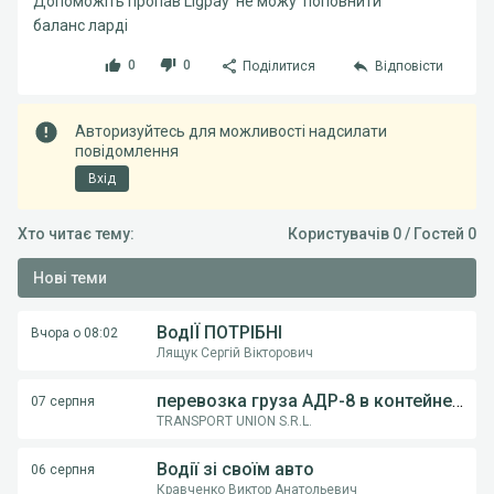
Допоможіть пропав Ligpay не можу поповнити
баланс ларді
0
0
Поділитися
Відповісти
Авторизуйтесь для можливості надсилати
повідомлення
Вхід
Хто читає тему:
Користувачів 0 / Гостей 0
Нові теми
ВодІЇ ПОТРІБНІ
Вчора о 08:02
Лящук Сергій Вікторович
перевозка груза АДР-8 в контейнерах из Румынии в Украину
07 серпня
TRANSPORT UNION S.R.L.
Водії зі своїм авто
06 серпня
Кравченко Виктор Анатольевич