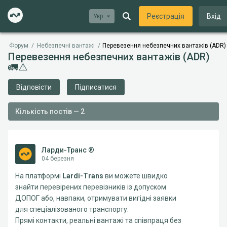
Реєстрація
Вхід
Укр
Форум
/
Небезпечні вантажі
/
Перевезення небезпечних вантажів (ADR) 
Перевезення небезпечних вантажів (ADR)
🚛⚠️
Відповісти
Підписатися
Кількість постів — 2
Ларди-Транс ®
04 березня
На платформі
Lardi-Trans
ви можете швидко
знайти перевірених перевізників із допуском
ДОПОГ або, навпаки, отримувати вигідні заявки
для спеціалізованого транспорту.
Прямі контакти, реальні вантажі та співпраця без