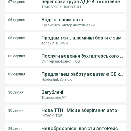
перевозка груза АДР-8 в контейнерах из Румынии в Украину
07 серпня
TRANSPORT UNION S.R.L.
Водії зі своїм авто
06 серпня
Кравченко Виктор Анатольевич
Продам тент, алюмініві борти с замками, на напівпричіпи KOGEL, Krona.
06 серпня
Толок А. В., ФЛ-П
Послуги ведення бухгалтерського обліку ФОП,ТОВ
05 серпня
СП "Терпак-Транс", ТОВ
Предлагаем работу водителю СE категории на грузовом автовозе
03 серпня
Nordenlink Sp.z o.o
Загублені
30 липня
Терновское,ЧП
Нова ТТН . Місце зберігання авто
30 липня
ІНТАСК, ТОВ
Недобросовісні логісти АвтоРейс
29 липня