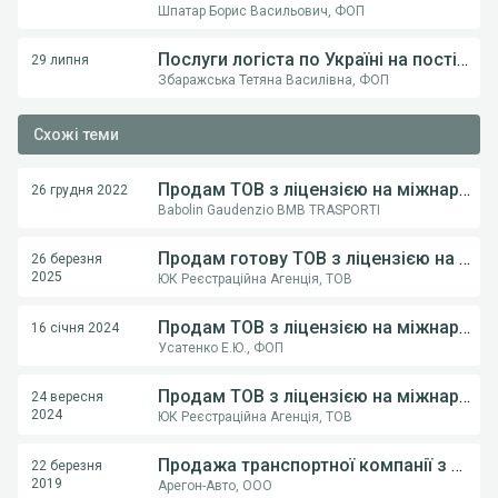
Шпатар Борис Васильович, ФОП
Послуги логіста по Україні на постійній основі .
29 липня
Збаражська Тетяна Василівна, ФОП
Схожі теми
Продам ТОВ з ліцензією на міжнародне перевезення небезпечних вантажів (ADR)
26 грудня 2022
Babolin Gaudenzio BMB TRASPORTI
Продам готову ТОВ з ліцензією на міжнародне перевезення небезпечних вантажів (ADR).
26 березня
2025
ЮК Реєстраційна Агенція, ТОВ
Продам ТОВ з ліцензією на міжнародне перевезення небезпечних вантажів (ADR). Ліцензія Безстрокова!
16 січня 2024
Усатенко Е.Ю., ФОП
Продам ТОВ з ліцензією на міжнародне перевезення небезпечних вантажів (ADR). Ліцензія Безстрокова!
24 вересня
2024
ЮК Реєстраційна Агенція, ТОВ
Продажа транспортної компанії з ПДВ та ліцензію на міжнародні перевезення небезпечних вантажів (ADR)
22 березня
2019
Арегон-Авто, ООО