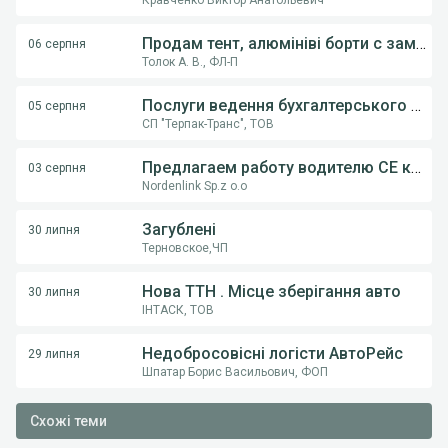
Продам тент, алюмініві борти с замками, на напівпричіпи KOGEL, Krona.
06 серпня
Толок А. В., ФЛ-П
Послуги ведення бухгалтерського обліку ФОП,ТОВ
05 серпня
СП "Терпак-Транс", ТОВ
Предлагаем работу водителю СE категории на грузовом автовозе
03 серпня
Nordenlink Sp.z o.o
Загублені
30 липня
Терновское,ЧП
Нова ТТН . Місце зберігання авто
30 липня
ІНТАСК, ТОВ
Недобросовісні логісти АвтоРейс
29 липня
Шпатар Борис Васильович, ФОП
Схожі теми