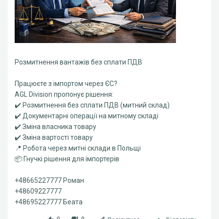
Розмитнення вантажів без сплати ПДВ
Працюєте з імпортом через ЄС?
AGL Division пропонує рішення:
✔️ Розмитнення без сплати ПДВ (митний склад)
✔️ Документарні операції на митному складі
✔️ Зміна власника товару
✔️ Зміна вартості товару
📍 Робота через митні склади в Польщі
📦 Гнучкі рішення для імпортерів
+48665227777 Роман
+48609227777
+48695227777 Беата