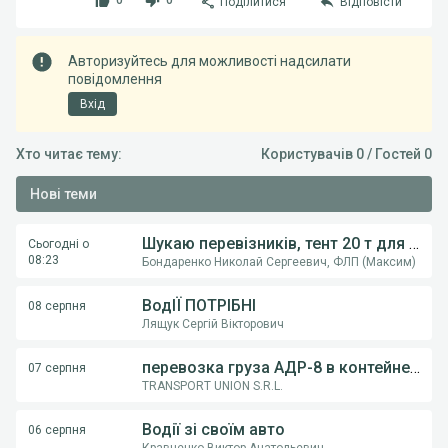
0
0
Поділитися
Відповісти
Авторизуйтесь для можливості надсилати
повідомлення
Вхід
Хто читає тему:
Користувачів 0 / Гостей 0
Нові теми
Шукаю перевізників, тент 20 т для постійної співпраці
Сьогодні о
08:23
Бондаренко Николай Сергеевич, ФЛП (Максим)
ВодІЇ ПОТРІБНІ
08 серпня
Лящук Сергій Вікторович
перевозка груза АДР-8 в контейнерах из Румынии в Украину
07 серпня
TRANSPORT UNION S.R.L.
Водії зі своїм авто
06 серпня
Кравченко Виктор Анатольевич