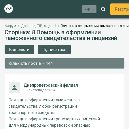
Реєстр
Укр
Форум
/
Дозволи, ТІР, ліцензії
/
Помощь в оформлении таможенного сви
Сторінка: 8 Помощь в оформлении
таможенного свидетельства и лицензий
Відповісти
Підписатися
Кількість постів — 144
Днепропетровский филиал
08 листопада 2024
Помощь в оформлении таможенного
свидетельства, любой регистрации
транспортного средства.
Помощь в оформлении транспортных лицензий
для международных перевозок и опасных