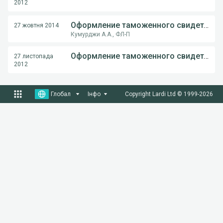
2012
Оформление таможенного свидетельства неучастникам АСМАП
27 жовтня 2014
Кумурджи А.А., ФЛ-П
Оформление таможенного свидетельства на пломбировку
27 листопада
2012
Глобал
Інфо
Copyright Lardi Ltd © 1999-
2026