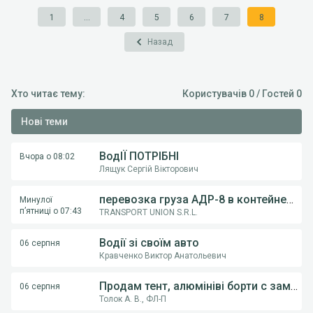
1
...
4
5
6
7
8
Назад
Хто читає тему:
Користувачів 0 / Гостей 0
Нові теми
ВодІЇ ПОТРІБНІ
Вчора о 08:02
Лящук Сергій Вікторович
перевозка груза АДР-8 в контейнерах из Румынии в Украину
Минулої
п’ятниці о 07:43
TRANSPORT UNION S.R.L.
Водії зі своїм авто
06 серпня
Кравченко Виктор Анатольевич
Продам тент, алюмініві борти с замками, на напівпричіпи KOGEL, Krona.
06 серпня
Толок А. В., ФЛ-П