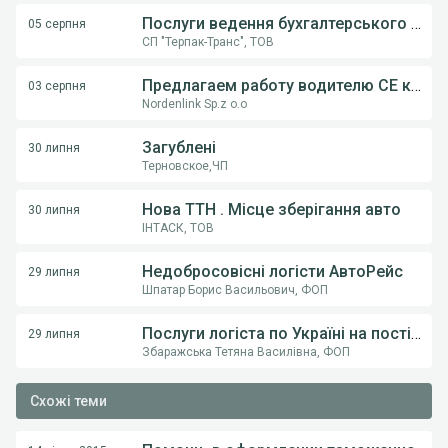
Послуги ведення бухгалтерського обліку ФОП,ТОВ
05 серпня
СП "Терпак-Транс", ТОВ
Предлагаем работу водителю СE категории на грузовом автовозе
03 серпня
Nordenlink Sp.z o.o
Загублені
30 липня
Терновское,ЧП
Нова ТТН . Місце зберігання авто
30 липня
ІНТАСК, ТОВ
Недобросовісні логісти АвтоРейс
29 липня
Шпатар Борис Васильович, ФОП
Послуги логіста по Україні на постійній основі .
29 липня
Збаражська Тетяна Василівна, ФОП
Схожі теми