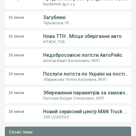
Nordenlink Sp.z o.o
Загублені
30 липня
Терновское,ЧП
Нова ТТН . Місце зберігання авто
30 липня
ІНТАСК, ТОВ
Недобросовісні логісти АвтоРейс
29 липня
Шпатар Борис Васильович, ФОП
Послуги логіста по Україні на постійній основі .
29 липня
Збаражська Тетяна Василівна, ФОП
Збереження параметрів за замовчуванням (тип транспорту) у пошуку вантажів
29 липня
Пасічник Богдан Степанович, ФОП
Новий сервісний центр MAN Truck & Bus у Вінниці! ТОВ «Вест Тракс» — офіційний дилер MAN в Україні
28 липня
ZMF LOGISTICS
Схожі теми