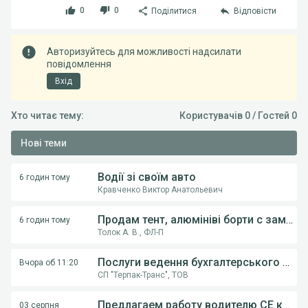
0
0
Поділитися
Відповісти
Авторизуйтесь для можливості надсилати
повідомлення
Вхід
Хто читає тему:
Користувачів 0 / Гостей 0
Нові теми
Водії зі своїм авто
6 годин тому
Кравченко Виктор Анатольевич
Продам тент, алюмініві борти с замками, на напівпричіпи KOGEL, Krona.
6 годин тому
Толок А. В., ФЛ-П
Послуги ведення бухгалтерського обліку ФОП,ТОВ
Вчора об 11:20
СП "Терпак-Транс", ТОВ
Предлагаем работу водителю СE категории на грузовом автовозе
03 серпня