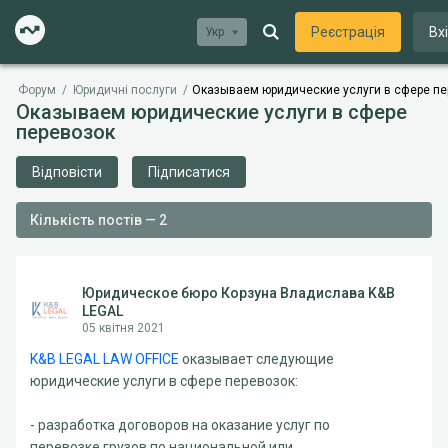
Реєстрація
Вх
Укр
Форум
/
Юридичні послуги
/
Оказываем юридические услуги в сфере пе
Оказываем юридические услуги в сфере
перевозок
Відповісти
Підписатися
Кількість постів — 2
Юридическое бюро Корзуна Владислава K&B
LEGAL
05 квітня 2021
K&B LEGAL LAW OFFICE
оказывает следующие
юридические услуги в сфере перевозок:
- разработка договоров на оказание услуг по
перевозке грузов по национальной или