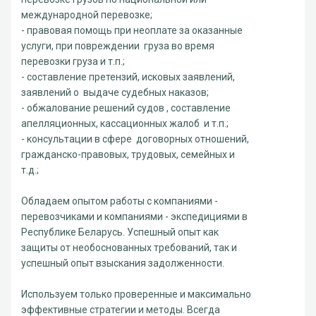
международной перевозке;
- правовая помощь при неоплате за оказанные
услуги, при повреждении груза во время
перевозки груза и т.п.;
- составление претензий, исковых заявлений,
заявлений о выдаче судебных наказов;
- обжалование решений судов , составление
апелляционных, кассационных жалоб и т.п.;
- консультации в сфере договорных отношений,
гражданско-правовых, трудовых, семейных и
т.д.;
Обладаем опытом работы с компаниями -
перевозчиками и компаниями - экспедициями в
Республике Беларусь. Успешный опыт как
защиты от необоснованных требований, так и
успешный опыт взыскания задолженности.
Используем только проверенные и максимально
эффективные стратегии и методы. Всегда